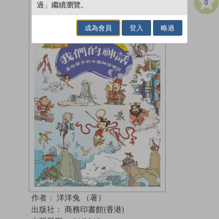
0
過」繼續瀏覽。
成為會員
登入
略過
作者：
洋洋兔 （著）
出版社：
商務印書館(香港)