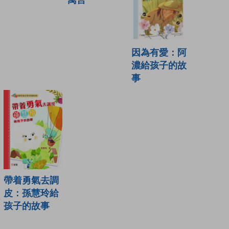
因為有愛：阿
濃給孩子的故
事
帶着勇氣去調
皮：孫慧玲給
孩子的故事