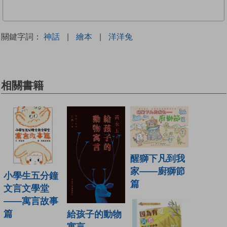
關鍵字詞：
神話
|
繪本
|
洋洋兔
相關書籍
醒獅下凡到我
家——廚獅節
小學生五分鐘
篇
文言文學堂
——寓言故事
篇
給孩子的動物
寓言