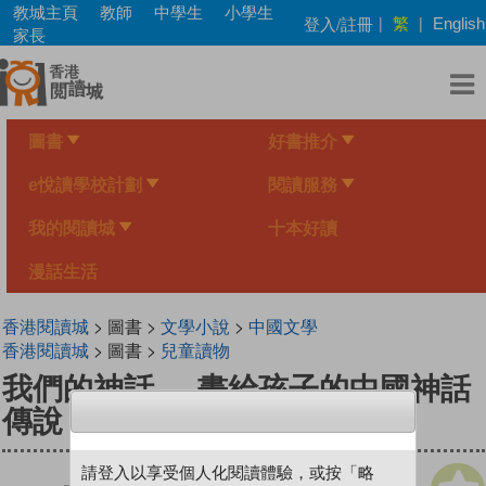
Skip
教城主頁
教師
中學生
小學生
繁
登入/註冊
|
|
English
to
家長
main
content
圖書
好書推介
e悅讀學校計劃
閱讀服務
我的閱讀城
十本好讀
漫話生活
香港閱讀城
> 圖書 >
文學小說
>
中國文學
香港閱讀城
> 圖書 >
兒童讀物
我們的神話──畫給孩子的中國神話
傳說
請登入以享受個人化閱讀體驗，或按「略