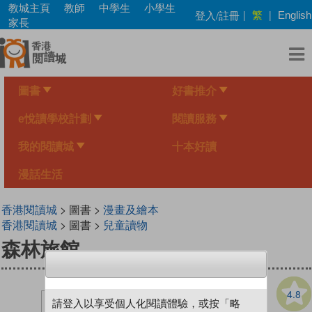
Skip
教城主頁
教師
中學生
小學生
繁
登入/註冊
|
|
English
to
家長
main
content
圖書
好書推介
e悅讀學校計劃
閱讀服務
我的閱讀城
十本好讀
漫話生活
香港閱讀城
> 圖書 >
漫畫及繪本
香港閱讀城
> 圖書 >
兒童讀物
森林旅館
4.8
請登入以享受個人化閱讀體驗，或按「略