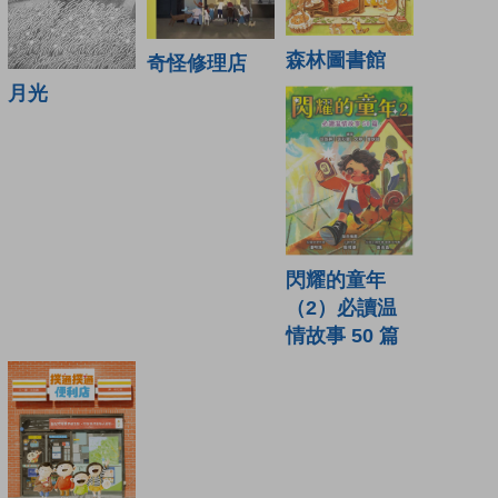
森林圖書館
奇怪修理店
月光
閃耀的童年
（2）必讀温
情故事 50 篇