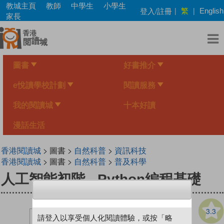
Skip
教城主頁
教師
中學生
小學生
繁
登入/註冊
|
|
English
to
家長
main
content
圖書
好書推介
e悅讀學校計劃
閱讀服務
我的閱讀城
十本好讀
漫話生活
香港閱讀城
> 圖書 >
自然科普
>
資訊科技
香港閱讀城
> 圖書 >
自然科普
>
普及科學
人工智能初階 - Python編程基礎
3.3
請登入以享受個人化閱讀體驗，或按「略