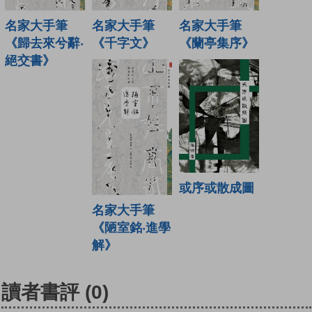
名家大手筆
名家大手筆
名家大手筆
《歸去來兮辭‧
《千字文》
《蘭亭集序》
絕交書》
或序或散成圖
名家大手筆
《陋室銘‧進學
解》
讀者書評
(0)