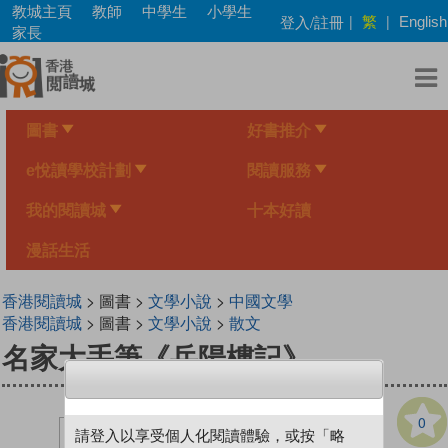
Skip
教城主頁
教師
中學生
小學生
繁
登入/註冊
|
|
English
to
家長
main
content
圖書
好書推介
e悅讀學校計劃
閱讀服務
我的閱讀城
十本好讀
漫話生活
香港閱讀城
> 圖書 >
文學小說
>
中國文學
香港閱讀城
> 圖書 >
文學小說
>
散文
名家大手筆《岳陽樓記》
0
請登入以享受個人化閱讀體驗，或按「略