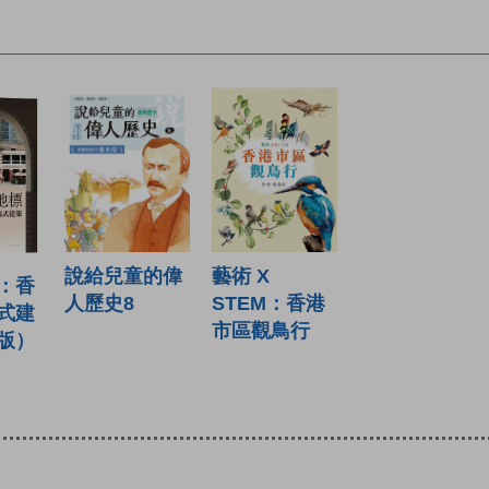
藝術 X
說給兒童的偉
：香
STEM：香港
人歷史8
式建
市區觀鳥行
版）