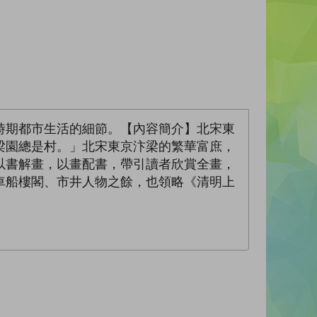
時期都市生活的細節。【內容簡介】北宋東
梁園總是村。」北宋東京汴梁的繁華富庶，
以書解畫，以畫配書，帶引讀者欣賞全畫，
車船樓閣、市井人物之餘，也領略《清明上