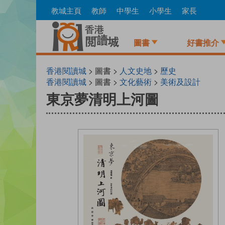
Skip
教城主頁
教師
中學生
小學生
家長
to
main
content
圖書
好書推介
香港閱讀城
> 圖書 >
人文史地
>
歷史
香港閱讀城
> 圖書 >
文化藝術
>
美術及設計
東京夢清明上河圖