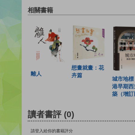
相關書籍
想畫就畫：花
離人
卉篇
城市地標
港早期西
築（增訂
讀者書評
(0)
請登入給你的書籍評分