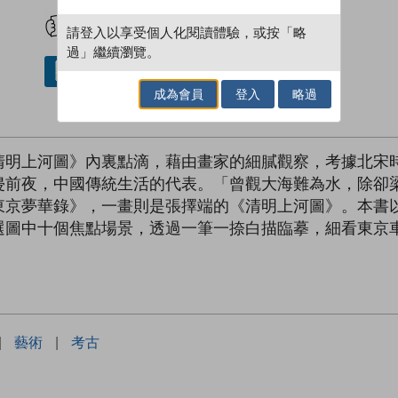
試閲
加入閱讀紀錄
請登入以享受個人化閱讀體驗，或按「略
過」繼續瀏覽。
借閱實體書
成為會員
登入
略過
清明上河圖》內裏點滴，藉由畫家的細膩觀察，考據北宋
侵前夜，中國傳統生活的代表。「曾觀大海難為水，除卻
東京夢華錄》，一畫則是張擇端的《清明上河圖》。本書
選圖中十個焦點場景，透過一筆一捺白描臨摹，細看東京
|
藝術
|
考古