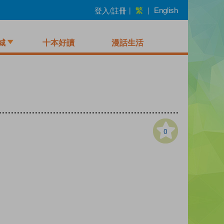
繁
登入/註冊
|
|
English
城
十本好讀
漫話生活
0