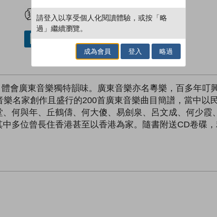
試閲
加入閱讀紀錄
請登入以享受個人化閱讀體驗，或按「略
過」繼續瀏覽。
借閱實體書
成為會員
登入
略過
光碟，體會廣東音樂獨特韻味。廣東音樂亦名粵樂，百多年
音樂名家創作且盛行的200首廣東音樂曲目簡譜，當中以
堂、何與年、丘鶴儔、何大傻、易劍泉、呂文成、何少霞
中多位曾長住香港甚至以香港為家。隨書附送CD卷碟，