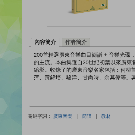
內容簡介
作者簡介
200首精選廣東音樂曲目簡譜 + 音樂
的主流。本曲集選自20世紀初葉以來廣東
縮影。收錄了的廣東音樂名家包括︰何柳
萍、黃錦培、駱津、甘尚時、余其偉等。其
關鍵字詞：
廣東音樂
|
簡譜
|
教材