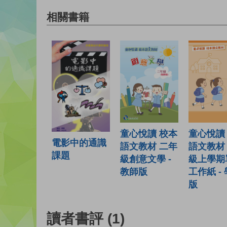
相關書籍
童心悅讀
童心悅讀 校本
電影中的通識
語文教材
語文教材 二年
課題
級上學期
級創意文學 -
工作紙 -
教師版
版
讀者書評
(1)