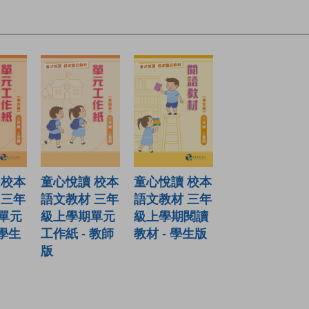
童心悅讀 校本
 校本
童心悅讀 校本
語文教材 三年
 三年
語文教材 三年
級上學期閱讀
單元
級上學期單元
教材 - 學生版
 學生
工作紙 - 教師
版