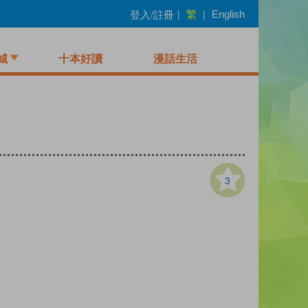
繁
登入/註冊
|
|
English
城
十本好讀
漫話生活
3