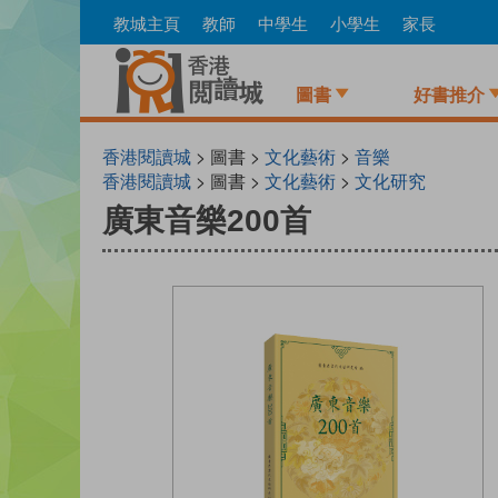
Skip
教城主頁
教師
中學生
小學生
家長
to
main
content
圖書
好書推介
香港閱讀城
> 圖書 >
文化藝術
>
音樂
香港閱讀城
> 圖書 >
文化藝術
>
文化研究
廣東音樂200首