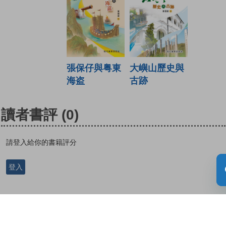
大嶼山歷史與
張保仔與粤東
古跡
海盗
讀者書評
(0)
請登入給你的書籍評分
登入