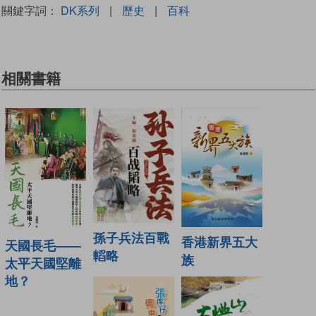
關鍵字詞：
DK系列
|
歷史
|
百科
相關書籍
孫子兵法百戰
香港新界五大
天國長毛——
轁略
族
太平天國堅離
地？