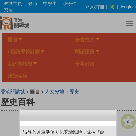
Skip
教城主頁
教師
中學生
小學生
繁
登入/註冊
|
|
English
to
家長
main
content
圖書
好書推介
e悅讀學校計劃
閱讀服務
我的閱讀城
十本好讀
漫話生活
香港閱讀城
> 圖書 >
人文史地
>
歷史
歷史百科
0
請登入以享受個人化閱讀體驗，或按「略