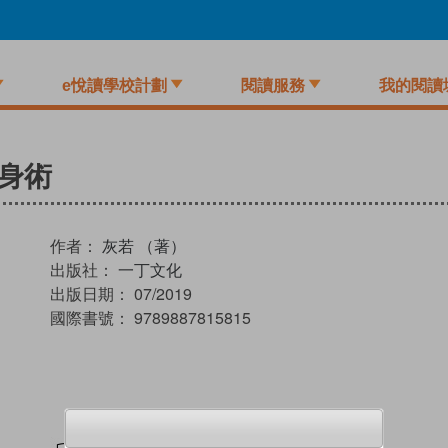
e悅讀學校計劃
閱讀服務
我的閱讀
身術
作者：
灰若 （著）
出版社：
一丁文化
出版日期：
07/2019
國際書號：
9789887815815
試閲
加入閱讀紀錄