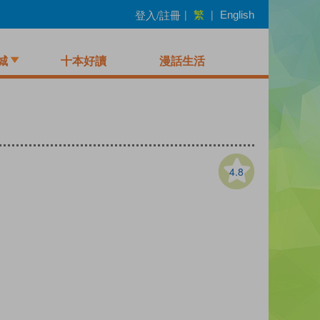
繁
登入/註冊
|
|
English
城
十本好讀
漫話生活
4.8