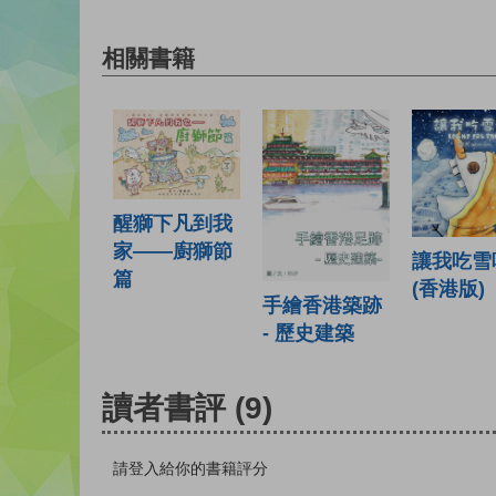
相關書籍
醒獅下凡到我
家——廚獅節
讓我吃雪
篇
(香港版)
手繪香港築跡
- 歷史建築
讀者書評
(9)
請登入給你的書籍評分