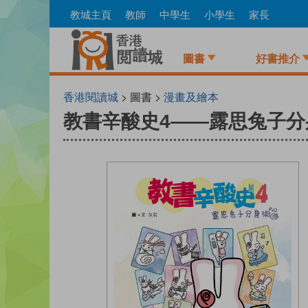
Skip
教城主頁
教師
中學生
小學生
家長
to
main
content
圖書
好書推介
香港閱讀城
> 圖書 >
漫畫及繪本
教書辛酸史4——露思兔子分