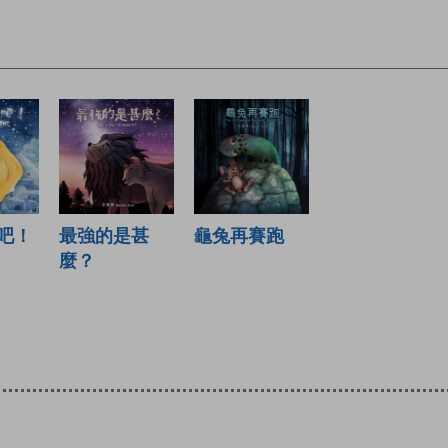
吧！
最強的是甚
龜兔再賽跑
麼？