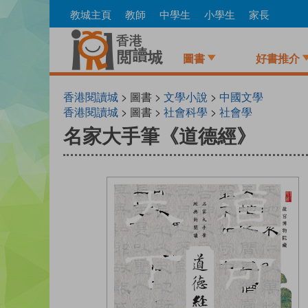
Skip
教城主頁
教師
中學生
小學生
家長
to
main
content
圖書
好書推介
香港閱讀城
> 圖書 >
文學小說
>
中國文學
香港閱讀城
> 圖書 >
社會科學
>
社會學
名家大手筆《道德經》