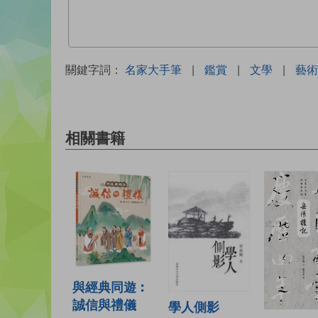
關鍵字詞：
名家大手筆
|
鑑賞
|
文學
|
藝術
相關書籍
與經典同遊︰
誠信與禮儀
學人側影