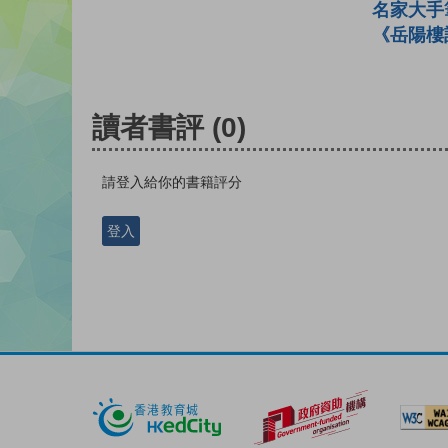
名家大手
《岳陽樓
讀者書評
(0)
請登入給你的書籍評分
登入