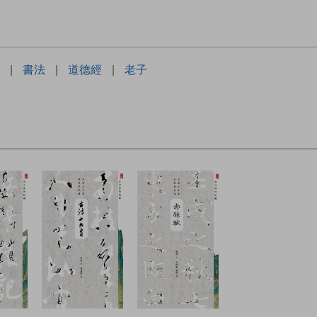
|
書法
|
道德經
|
老子