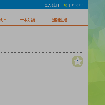
繁
登入/註冊
|
|
English
城
十本好讀
漫話生活
0