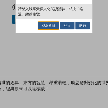
試閲
加入閱讀紀錄
請登入以享受個人化閱讀體驗，或按「略
過」繼續瀏覽。
借閱實體書
成為會員
登入
略過
傳世的經典，東方的智慧，舉重若輕，助您應對變化的世
至，經典原來可以這樣讀！