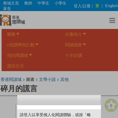
Skip
教城主頁
教師
中學生
小學生
繁
登入/註冊
|
|
English
to
家長
main
content
圖書
好書推介
e悅讀學校計劃
閱讀服務
我的閱讀城
十本好讀
漫話生活
香港閱讀城
> 圖書 >
文學小說
>
其他
碎月的謊言
0
請登入以享受個人化閱讀體驗，或按「略