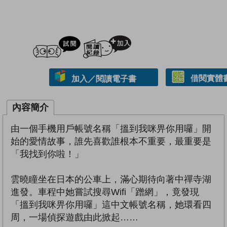
試閲
加入閱讀紀錄
借閱實體
加入／閱讀電子書
內容簡介
由一個手機用戶帳號名稱「搵到我咪畀你用囉」開
始的愛情故事，誰先喜歡誰根本不重要，最重要是
「我找到你啦！」
雲曉瞳坐在日本的公車上，滿心期待向著中禪寺湖
進發。車程中她嘗試搜尋Wifi「蹭網」，竟發現
「搵到我咪畀你用囉」這中文帳號名稱，她環看四
周，一場偵探遊戲由此掀起……