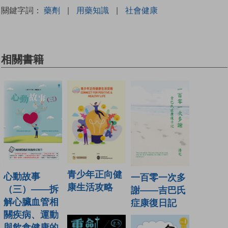
關鍵字詞：
藥劑
|
用藥知識
|
社會健康
相關書籍
青少年正向健
心動故事
一百零一次多
康生活攻略
（三）——拆
謝——吉巴氏
解心臟血管相
症康復日記
關疾病、運動
與飲食健康的