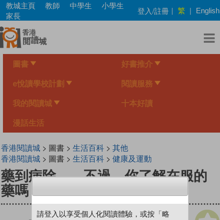
Skip
教城主頁
教師
中學生
小學生
繁
登入/註冊
|
|
English
to
家長
main
content
圖書
好書推介
e悅讀學校計劃
閱讀服務
我的閱讀城
十本好讀
漫話生活
香港閱讀城
> 圖書 >
生活百科
>
其他
香港閱讀城
> 圖書 >
生活百科
>
健康及運動
藥到病除——不過，你了解在服的
藥嗎？
請登入以享受個人化閱讀體驗，或按「略