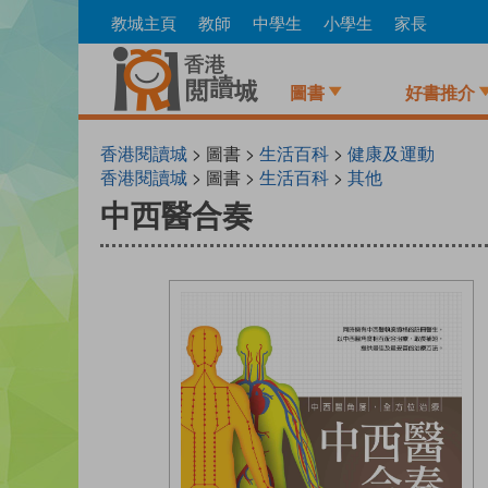
Skip
教城主頁
教師
中學生
小學生
家長
to
main
content
圖書
好書推介
香港閱讀城
> 圖書 >
生活百科
>
健康及運動
香港閱讀城
> 圖書 >
生活百科
>
其他
中西醫合奏