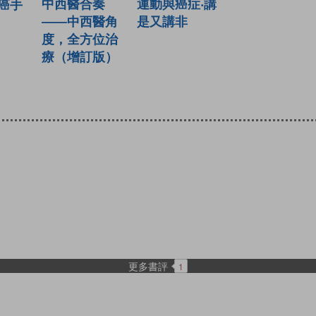
中西醫合奏
運動與癌症‧講
癌手
——中西醫角
是又講非
度，全方位治
療（增訂版）
更多書評
1