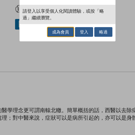
試閲
加入閱讀紀錄
請登入以享受個人化閱讀體驗，或按「略
過」繼續瀏覽。
借閱實體書
成為會員
登入
略過
的醫學理念更可謂南轅北轍。簡單概括的話，西醫以去除
處理；對中醫來說，症狀可以是病所引起的，亦可以是身