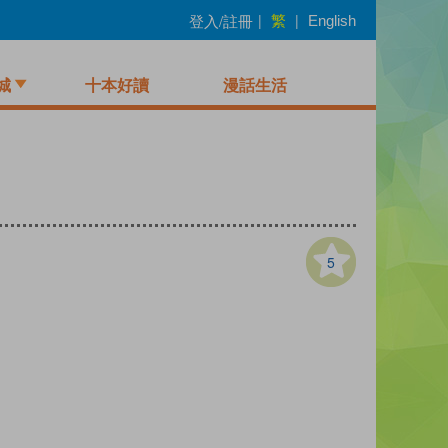
繁
登入/註冊
|
|
English
城
十本好讀
漫話生活
5