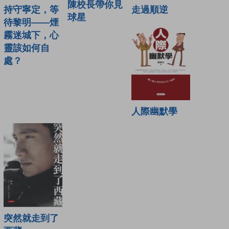
陳校長帶你見
持守寧定，等
走過順逆
球星
待黎明——煙
霧迷城下，心
靈該如何自
處？
人際幽默學
突然就走到了