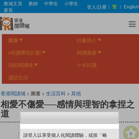
Skip
教城主頁
教師
中學生
小學生
繁
登入/註冊
|
|
English
to
家長
main
content
圖書
好書推介
e悅讀學校計劃
閱讀服務
我的閱讀城
十本好讀
漫話生活
香港閱讀城
> 圖書 >
生活百科
>
其他
相愛不傷愛──感情與理智的拿捏之
道
0
請登入以享受個人化閱讀體驗，或按「略