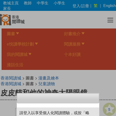
Skip
教城主頁
教師
中學生
小學生
繁
登入/註冊
|
|
English
to
家長
main
content
圖書
好書推介
e悅讀學校計劃
閱讀服務
我的閱讀城
十本好讀
漫話生活
香港閱讀城
> 圖書 >
漫畫及繪本
香港閱讀城
> 圖書 >
兒童讀物
皮皮貓和他的神奇太陽眼鏡
5
請登入以享受個人化閱讀體驗，或按「略