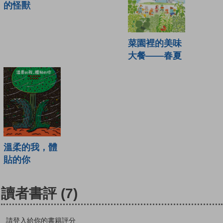
的怪獸
菜園裡的美味
大餐——春夏
溫柔的我，體
貼的你
讀者書評
(7)
請登入給你的書籍評分