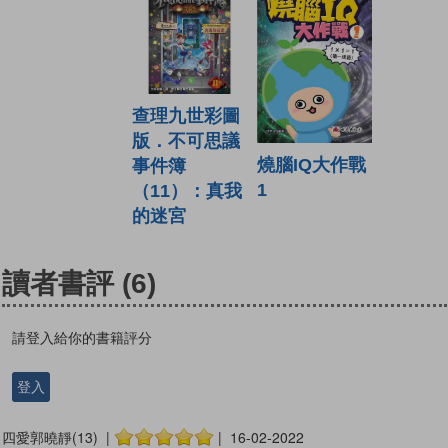
查理九世彩圖
版．不可思議
燒腦IQ大作戰
事件簿
1
（11）：真我
的迷宮
讀者書評
(6)
請登入給你的書籍評分
登入
四愛郭曉靜(13) |
| 16-02-2022