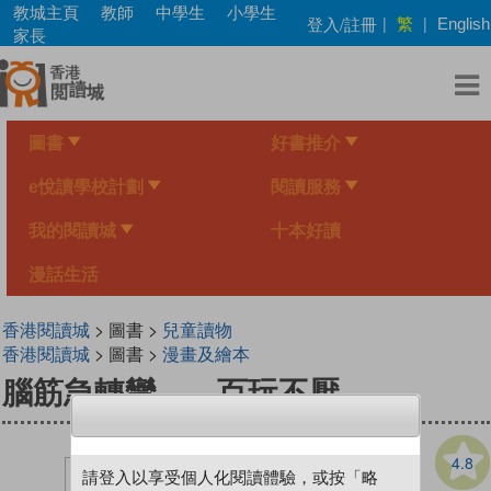
Skip
教城主頁
教師
中學生
小學生
繁
登入/註冊
|
|
English
to
家長
main
content
圖書
好書推介
e悅讀學校計劃
閱讀服務
我的閱讀城
十本好讀
漫話生活
香港閱讀城
> 圖書 >
兒童讀物
香港閱讀城
> 圖書 >
漫畫及繪本
腦筋急轉彎——百玩不厭
4.8
請登入以享受個人化閱讀體驗，或按「略