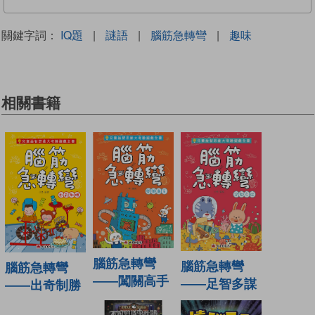
關鍵字詞：
IQ題
|
謎語
|
腦筋急轉彎
|
趣味
相關書籍
腦筋急轉彎
腦筋急轉彎
腦筋急轉彎
——闖關高手
——足智多謀
——出奇制勝