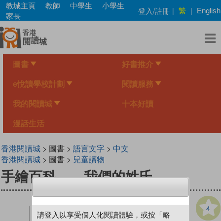
Skip
教城主頁
教師
中學生
小學生
繁
登入/註冊
|
|
English
to
家長
main
content
圖書
好書推介
e悅讀學校計劃
閱讀服務
我的閱讀城
十本好讀
漫話生活
香港閱讀城
> 圖書 >
語言文字
>
中文
香港閱讀城
> 圖書 >
兒童讀物
手繪百科——我們的姓氏
4
請登入以享受個人化閱讀體驗，或按「略