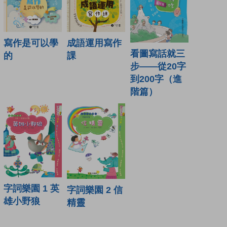
寫作是可以學
成語運用寫作
看圖寫話就三
的
課
步——從20字
到200字（進
階篇）
字詞樂園 1 英
字詞樂園 2 信
雄小野狼
精靈