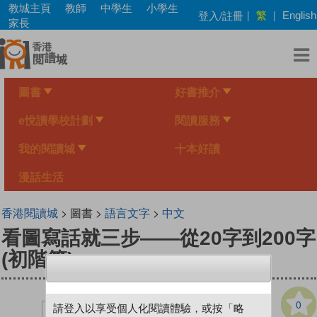
Skip
教城主頁
教師
中學生
小學生
繁
登入/註冊
|
|
English
to
家長
main
content
圖書
好書推介
e悅讀學校計劃
閱讀服務
我的閱讀城
十本好讀
漫話生活
香港閱讀城
> 圖書 >
語言文字
>
中文
看圖寫話就三步——從20字到200字
(初階篇)
0
請登入以享受個人化閱讀體驗，或按「略