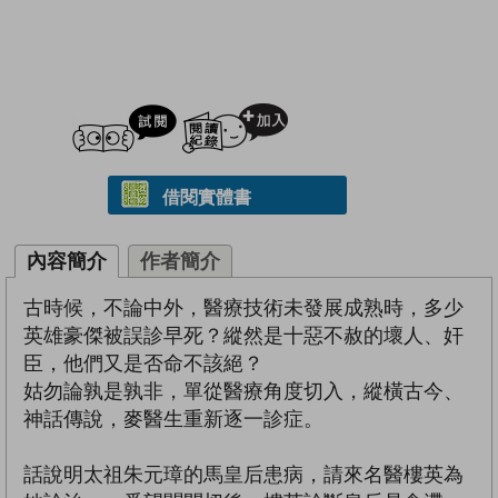
試閲
加入閱讀紀錄
借閱實體書
內容簡介
作者簡介
古時候，不論中外，醫療技術未發展成熟時，多少
英雄豪傑被誤診早死？縱然是十惡不赦的壞人、奸
臣，他們又是否命不該絕？
姑勿論孰是孰非，單從醫療角度切入，縱橫古今、
神話傳說，麥醫生重新逐一診症。
話說明太祖朱元璋的馬皇后患病，請來名醫樓英為