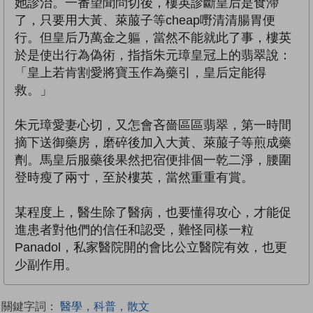
她診治。一番望聞問切後，樓英診斷皇后是食滯
了，只要用大黃、萊菔子等cheap嘢清清腸胃便
行。但皇后乃萬金之軀，當然不能就此了事，樓英
於是使出行為偽術，指指朱元璋皇冠上的翡翠說：
「皇上若肯割愛將寶玉作為藥引，皇后定能得
救。」
朱元璋愛妻心切，又怎會吝嗇區區翡翠，第一時間
摘下送御藥房，磨碎後加入大黃、萊菔子等煎成藥
劑。馬皇后服藥後果然把宿便排個一乾二淨，腰圍
登時瘦了兩寸，至於樓英，當然重重有賞。
某程度上，醫生除了醫病，也要懂得攻心，才能促
進患者對他們的信任和認受，難怪同樣一粒
Panadol，私家醫院開的會比公立醫院有效，也更
少副作用。
關鍵字詞：
醫學，科普，散文