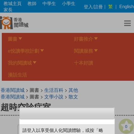
Skip
教城主頁
教師
中學生
小學生
繁
登入/註冊
|
|
English
to
家長
main
content
圖書
好書推介
e悅讀學校計劃
閱讀服務
我的閱讀城
十本好讀
漫話生活
香港閱讀城
> 圖書 >
生活百科
>
其他
香港閱讀城
> 圖書 >
文學小說
>
散文
超時空診症室
0
請登入以享受個人化閱讀體驗，或按「略