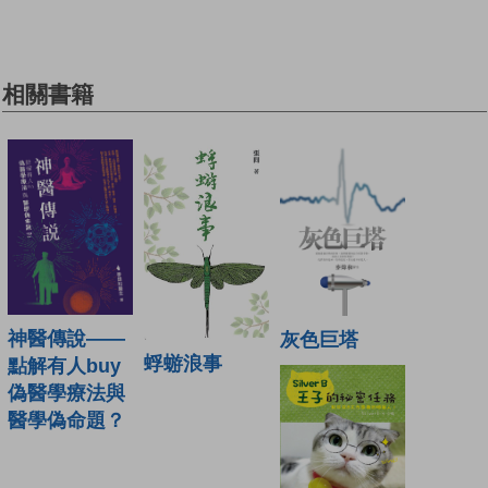
相關書籍
神醫傳說——
灰色巨塔
蜉蝣浪事
點解有人buy
偽醫學療法與
醫學偽命題？