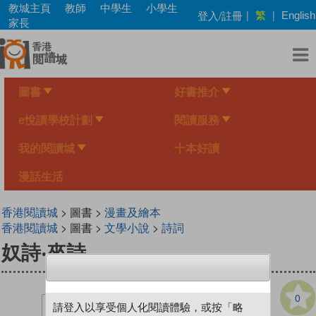
Skip
教城主頁
教師
中學生
小學生
繁
登入/註冊
|
|
English
to
家長
main
content
圖書
好書推介
e悅讀學校計劃
閱讀服務
我的閱讀城
十本好讀
漫話生活
香港閱讀城
> 圖書 >
漫畫及繪本
香港閱讀城
> 圖書 >
文學小說
>
詩詞
奴詩‧來詩
0
請登入以享受個人化閱讀體驗，或按「略