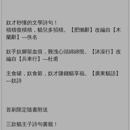
奴才秒懂的文學詩句！
積積復積積，貓兒多招積。【肥懶辭】改編自【木
蘭辭】—佚名
奴手奴腳留血痕，難洩心頭綿綿恨。【沐澡行】改
編自【兵車行】—杜甫
主食罐，奴食穀，奴才賺錢貓享福。【廣東貓語】
—奴詩
首刷限定隨書附送
三款貓主子詩句書籤！