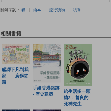
關鍵字詞：
貓
|
繪本
|
流行讀物
|
領養
相關書籍
醒獅下凡到我
家——廚獅節
篇
手繪香港築跡
給生活多一顆
- 歷史建築
糖2：善良的
死神先生