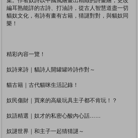
集。作者奴詩以中國風繪畫出精緻的詩畫繪，更改
編耳熟能詳的古詩、打油詩，從古人智慧道盡一切
貓奴文化，有詩有畫有古籍，猜謎對對，與貓奴同
樂！
精彩內容一覽！
奴詩來詩｜貓詩人開罐罐吟詩作對～
貓古籍｜古代貓咪生活記錄！
奴民傷財｜買來的高級玩具主子都不肯玩！？
奴語精選｜奴才的私密心酸內心話……
奴謎世界｜和主子一起猜猜謎～