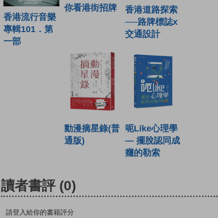
你看港街招牌
香港道路探索
香港流行音樂
──路牌標誌x
專輯101．第
交通設計
一部
動漫摘星錄(普
呃Like心理學
通版)
— 擺脫認同成
癮的勒索
讀者書評
(0)
請登入給你的書籍評分