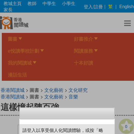
Skip
教城主頁
教師
中學生
小學生
繁
登入/註冊
|
|
English
to
家長
main
content
圖書
好書推介
e悅讀學校計劃
閱讀服務
我的閱讀城
十本好讀
漫話生活
香港閱讀城
> 圖書 >
文化藝術
>
文化研究
香港閱讀城
> 圖書 >
文化藝術
>
音樂
這樣憶起陳百強
0
請登入以享受個人化閱讀體驗，或按「略