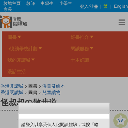
Skip
教城主頁
教師
中學生
小學生
繁
登入/註冊
|
|
English
to
家長
main
content
圖書
好書推介
e悅讀學校計劃
閱讀服務
我的閱讀城
十本好讀
漫話生活
香港閱讀城
> 圖書 >
漫畫及繪本
香港閱讀城
> 圖書 >
兒童讀物
怪叔叔の散步道
3.8
請登入以享受個人化閱讀體驗，或按「略