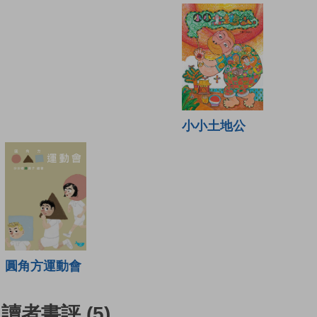
小小土地公
圓角方運動會
讀者書評
(5)