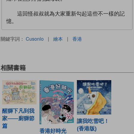
這回怪叔叔就為大家重新勾起這些不一樣的記
憶。
關鍵字詞：
Cusonlo
|
繪本
|
香港
相關書籍
醒獅下凡到我
家——廚獅節
讓我吃雪吧！
篇
(香港版)
香港好時光