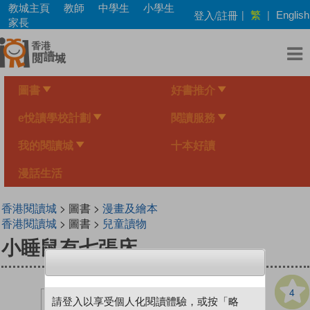
Skip
教城主頁
教師
中學生
小學生
繁
登入/註冊
|
|
English
to
家長
main
content
圖書
好書推介
e悅讀學校計劃
閱讀服務
我的閱讀城
十本好讀
漫話生活
香港閱讀城
> 圖書 >
漫畫及繪本
香港閱讀城
> 圖書 >
兒童讀物
小睡鼠有七張床
4
請登入以享受個人化閱讀體驗，或按「略