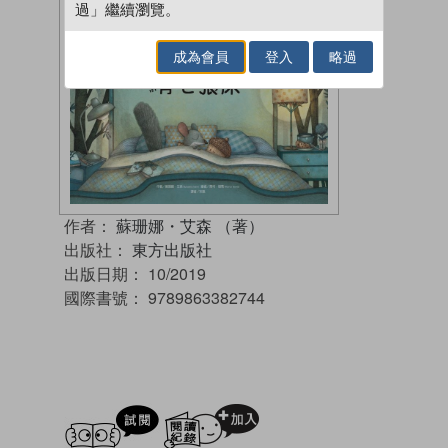
過」繼續瀏覽。
成為會員
登入
略過
作者：
蘇珊娜・艾森 （著）
出版社：
東方出版社
出版日期：
10/2019
國際書號：
9789863382744
試閲
加入閱讀紀錄