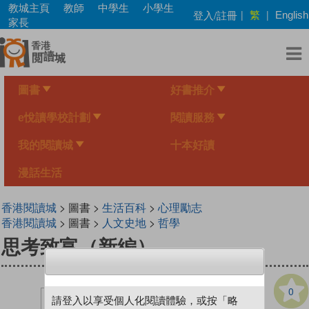
Skip
教城主頁
教師
中學生
小學生
繁
登入/註冊
|
|
English
to
家長
main
content
圖書
好書推介
e悅讀學校計劃
閱讀服務
我的閱讀城
十本好讀
漫話生活
香港閱讀城
> 圖書 >
生活百科
>
心理勵志
香港閱讀城
> 圖書 >
人文史地
>
哲學
思考致富（新編）
0
請登入以享受個人化閱讀體驗，或按「略