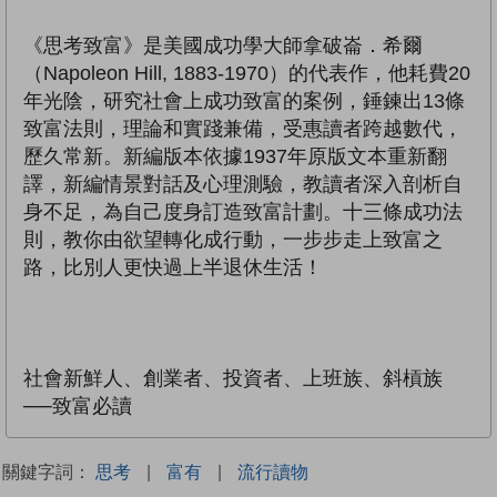
《思考致富》是美國成功學大師拿破崙．希爾
（Napoleon Hill, 1883-1970）的代表作，他耗費20
年光陰，研究社會上成功致富的案例，錘鍊出13條
致富法則，理論和實踐兼備，受惠讀者跨越數代，
歷久常新。新編版本依據1937年原版文本重新翻
譯，新編情景對話及心理測驗，教讀者深入剖析自
身不足，為自己度身訂造致富計劃。十三條成功法
則，教你由欲望轉化成行動，一步步走上致富之
路，比別人更快過上半退休生活！
社會新鮮人、創業者、投資者、上班族、斜槓族
──致富必讀
關鍵字詞：
思考
|
富有
|
流行讀物