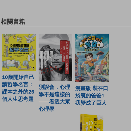
相關書籍
10歲開始自己
讀哲學名言：
別誤會，心理
漫畫版 裝在口
課本之外的26
學不是這樣的
袋裏的爸爸1
個人生思考題
——看透大眾
我變成了巨人
心理學