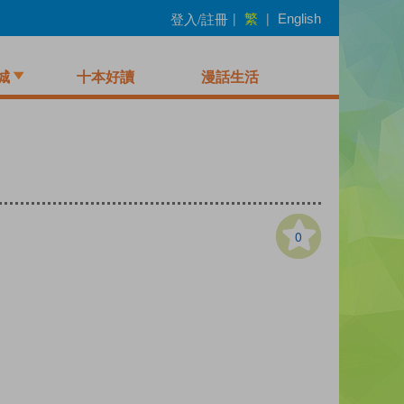
繁
登入/註冊
|
|
English
城
十本好讀
漫話生活
0