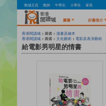
Skip
教城主頁
教師
中學生
小學生
家長
to
main
content
圖書
好書推介
香港閱讀城
> 圖書 >
漫畫及繪本
香港閱讀城
> 圖書 >
文化藝術
>
電影及表演藝術
給電影男明星的情書