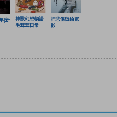
神獸幻想物語
把悲傷留給電
年|新
毛茸茸日常
影