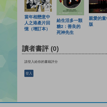
當年相戀意中
親愛的童
給生活多一顆
人之港產片回
版
糖2：善良的
憶（增訂本）
死神先生
讀者書評
(0)
請登入給你的書籍評分
登入