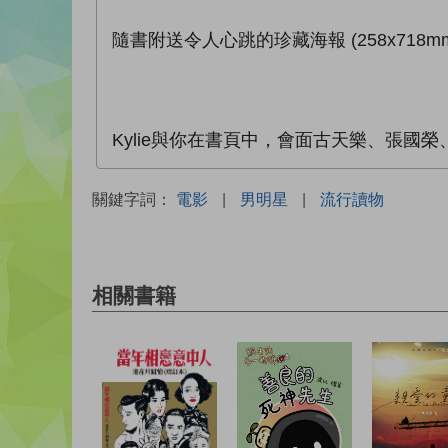
隨書附送令人心跳的珍藏海報 (258x718m
Kylie與你在書頁中，會面古天樂、張
關鍵字詞：
電影
|
男明星
|
流行讀物
相關書籍