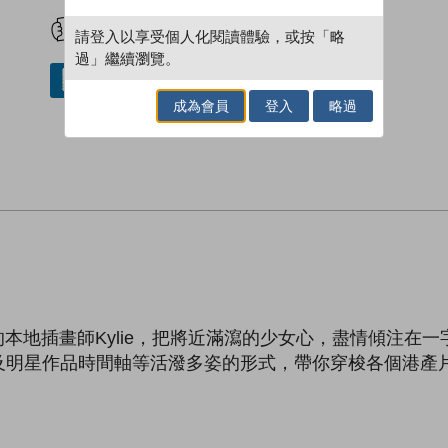
試閲
加入閱讀紀錄
請登入以享受個人化閱讀體驗，或按「略
過」繼續瀏覽。
借閱實體書
成為會員
登入
略過
的本地插畫師Kylie，把將近滿瀉的少女心，盡情傾注在
及明星作品時間軸等活潑多姿的形式，帶你穿梭各個港產