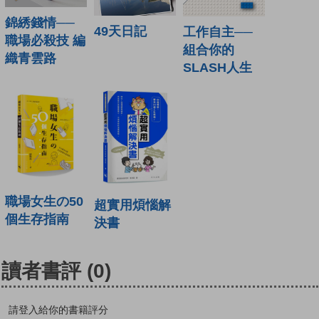
錦綉錢情──
49天日記
工作自主──
職場必殺技 編
組合你的
織青雲路
SLASH人生
職場女生の50
超實用煩惱解
個生存指南
決書
讀者書評
(0)
請登入給你的書籍評分