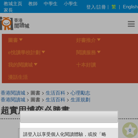
Skip
教城主頁
教師
中學生
小學生
繁
登入/註冊
|
|
English
to
家長
main
content
圖書
好書推介
e悅讀學校計劃
閱讀服務
我的閱讀城
十本好讀
漫話生活
香港閱讀城
> 圖書 >
生活百科
>
心理勵志
香港閱讀城
> 圖書 >
生活百科
>
生涯規劃
超實用博弈必勝書
0
請登入以享受個人化閱讀體驗，或按「略