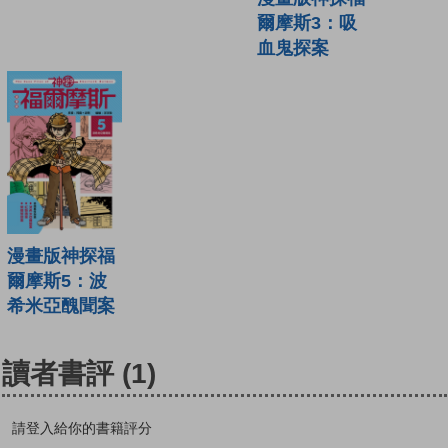
爾摩斯3：吸
血鬼探案
漫畫版神探福
爾摩斯5：波
希米亞醜聞案
讀者書評
(1)
請登入給你的書籍評分