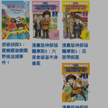
便祕偵探3：
漫畫版神探福
漫畫版神探福
蜜糖國遊樂園
爾摩斯2：六
爾摩斯1：花
野狼追捕事
座拿破崙半身
斑帶探案
件！
像案
漫畫版神探福