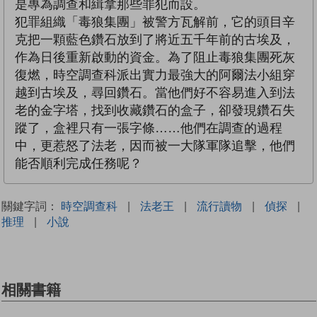
是專為調查和緝拿那些罪犯而設。
犯罪組織「毒狼集團」被警方瓦解前，它的頭目辛
克把一顆藍色鑽石放到了將近五千年前的古埃及，
作為日後重新啟動的資金。為了阻止毒狼集團死灰
復燃，時空調查科派出實力最強大的阿爾法小組穿
越到古埃及，尋回鑽石。當他們好不容易進入到法
老的金字塔，找到收藏鑽石的盒子，卻發現鑽石失
蹤了，盒裡只有一張字條……他們在調查的過程
中，更惹怒了法老，因而被一大隊軍隊追擊，他們
能否順利完成任務呢？
關鍵字詞：
時空調查科
|
法老王
|
流行讀物
|
偵探
|
推理
|
小說
相關書籍