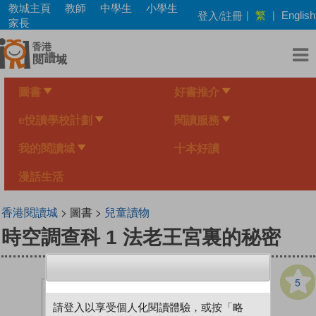
Skip
教城主頁
教師
中學生
小學生
繁
登入/註冊
|
|
English
to
家長
main
content
圖書
好書推介
e悅讀學校計劃
閱讀服務
我的閱讀城
十本好讀
漫話生活
香港閱讀城
> 圖書 >
兒童讀物
時空調查科 1 法老王宮裏的秘密
5
請登入以享受個人化閱讀體驗，或按「略