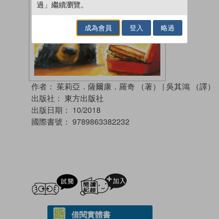
過」繼續瀏覽。
成為會員
登入
略過
作者：
茱莉亞．薩爾康．羅奇 （著）
|
吳其鴻 （譯）
出版社：
東方出版社
出版日期：
10/2018
國際書號：
9789863382232
試閲
加入閱讀紀錄
借閱實體書