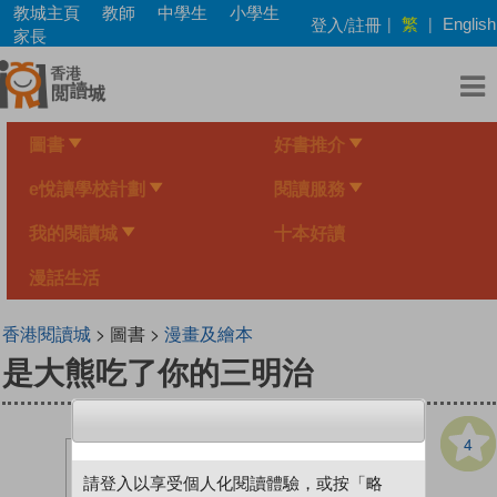
Skip
教城主頁
教師
中學生
小學生
繁
登入/註冊
|
|
English
to
家長
main
content
圖書
好書推介
e悅讀學校計劃
閱讀服務
我的閱讀城
十本好讀
漫話生活
香港閱讀城
> 圖書 >
漫畫及繪本
是大熊吃了你的三明治
4
請登入以享受個人化閱讀體驗，或按「略