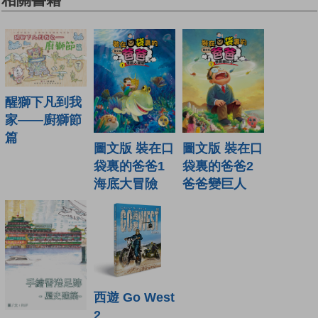
醒獅下凡到我
家——廚獅節
篇
圖文版 裝在口
圖文版 裝在口
袋裏的爸爸1
袋裏的爸爸2
海底大冒險
爸爸變巨人
西遊 Go West
2