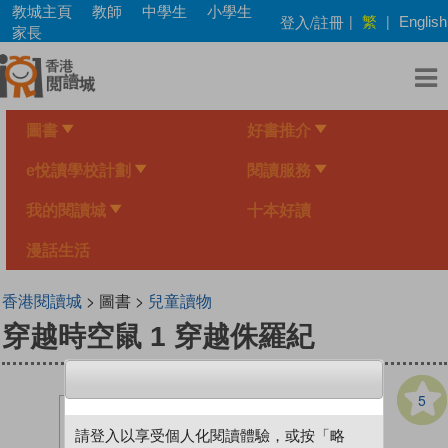
Skip
教城主頁
教師
中學生
小學生
繁
登入/註冊
|
|
English
to
家長
main
content
圖書
好書推介
e悅讀學校計劃
閱讀服務
我的閱讀城
十本好讀
漫話生活
香港閱讀城
> 圖書 >
兒童讀物
穿越時空鼠 1 穿越侏羅紀
5
請登入以享受個人化閱讀體驗，或按「略