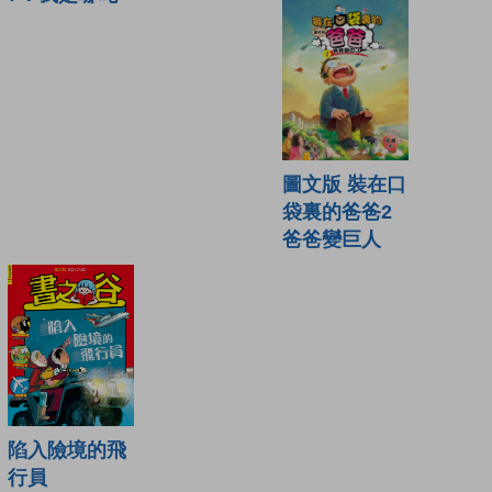
圖文版 裝在口
袋裏的爸爸2
爸爸變巨人
陷入險境的飛
行員