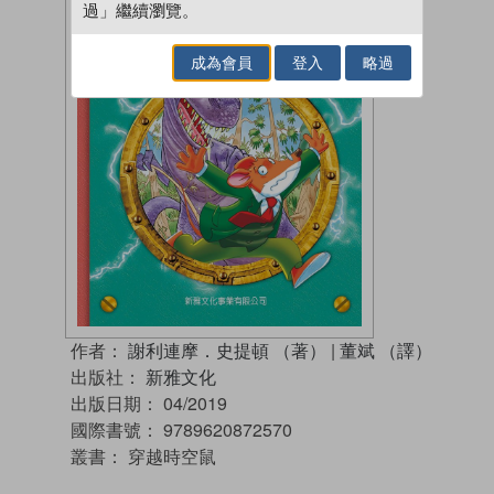
過」繼續瀏覽。
成為會員
登入
略過
作者：
謝利連摩．史提頓 （著）
|
董斌 （譯）
出版社：
新雅文化
出版日期：
04/2019
國際書號：
9789620872570
叢書：
穿越時空鼠