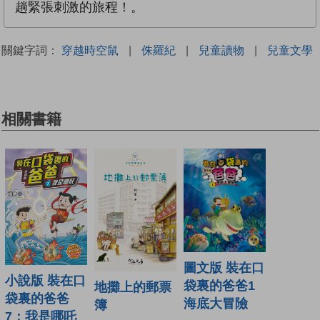
趟緊張刺激的旅程！。
關鍵字詞：
穿越時空鼠
|
侏羅紀
|
兒童讀物
|
兒童文學
相關書籍
圖文版 裝在口
小說版 裝在口
袋裏的爸爸1
地攤上的郵票
袋裏的爸爸
海底大冒險
簿
7：我是哪吒