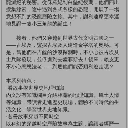
龍滅絕的秘密。從侏羅紀到白堊紀後期，他們四出
搜集線索，途中遇到各式各樣的恐龍，開展了一場
意想不到的恐龍歷險之旅。其中，謝利連摩更幸運
地見證一隻小三角龍的誕生！
接着，他們又穿越到世界古代文明古國之一
——古埃及，窺探古埃及人建造金字塔的奧秘。可
是，當他們在吉薩的沙漠探測時，不小心被古埃及
士兵隊發現，並俘虜到去孟菲斯去！後來，賴皮更
不小心惹怒法老……到底他們能否順利逃走呢？
本系列特色：
·看故事學世界史地理知識
內文設有知識欄目介紹相關的地理知識、風土人情
等知識，帶讀者走進歷史現場，體驗不同時代的生
活文化，學習世界史地知識。
·各冊故事穿越不同時空
以科幻的穿越時空歷險故事為主題，讓讀者經歷一