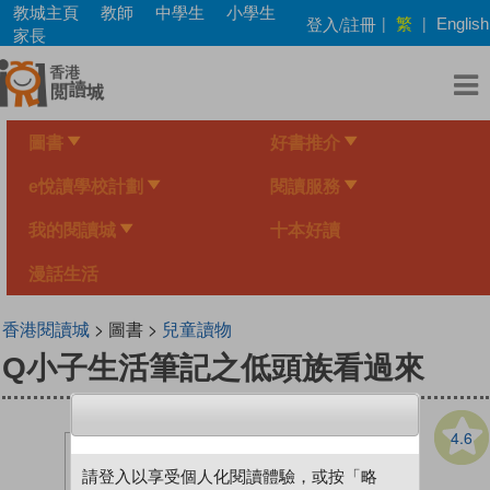
Skip
教城主頁
教師
中學生
小學生
繁
登入/註冊
|
|
English
to
家長
main
content
圖書
好書推介
e悅讀學校計劃
閱讀服務
我的閱讀城
十本好讀
漫話生活
香港閱讀城
> 圖書 >
兒童讀物
Q小子生活筆記之低頭族看過來
4.6
請登入以享受個人化閱讀體驗，或按「略