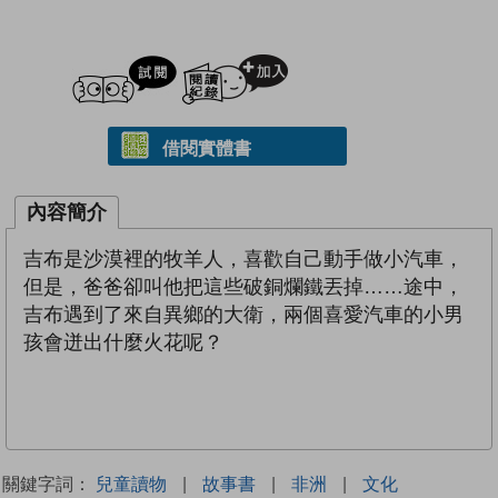
試閲
加入閱讀紀錄
借閱實體書
內容簡介
吉布是沙漠裡的牧羊人，喜歡自己動手做小汽車，
但是，爸爸卻叫他把這些破銅爛鐵丟掉……途中，
吉布遇到了來自異鄉的大衛，兩個喜愛汽車的小男
孩會迸出什麼火花呢？
關鍵字詞：
兒童讀物
|
故事書
|
非洲
|
文化