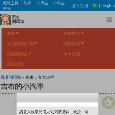
Skip
教城主頁
教師
中學生
小學生
繁
登入/註冊
|
|
English
to
家長
main
content
圖書
好書推介
e悅讀學校計劃
閱讀服務
我的閱讀城
十本好讀
漫話生活
香港閱讀城
> 圖書 >
兒童讀物
吉布的小汽車
0
請登入以享受個人化閱讀體驗，或按「略