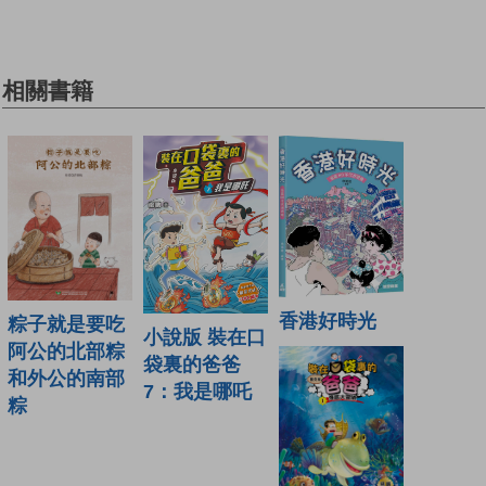
相關書籍
香港好時光
粽子就是要吃
小說版 裝在口
阿公的北部粽
袋裏的爸爸
和外公的南部
7：我是哪吒
粽