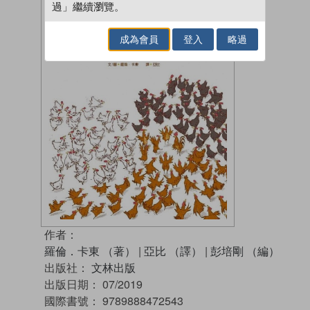
過」繼續瀏覽。
成為會員
登入
略過
作者：
羅倫．卡東 （著）
|
亞比 （譯）
|
彭培剛 （編）
出版社：
文林出版
出版日期：
07/2019
國際書號：
9789888472543