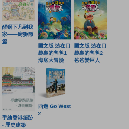
醒獅下凡到我
家——廚獅節
篇
圖文版 裝在口
圖文版 裝在口
袋裏的爸爸1
袋裏的爸爸2
海底大冒險
爸爸變巨人
西遊 Go West
2
手繪香港築跡
- 歷史建築