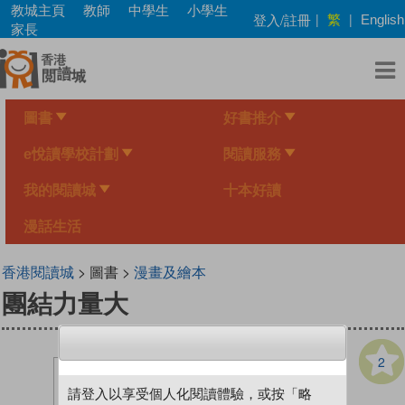
Skip
教城主頁
教師
中學生
小學生
繁
登入/註冊
|
|
English
to
家長
main
content
圖書
好書推介
e悅讀學校計劃
閱讀服務
我的閱讀城
十本好讀
漫話生活
香港閱讀城
> 圖書 >
漫畫及繪本
團結力量大
2
請登入以享受個人化閱讀體驗，或按「略