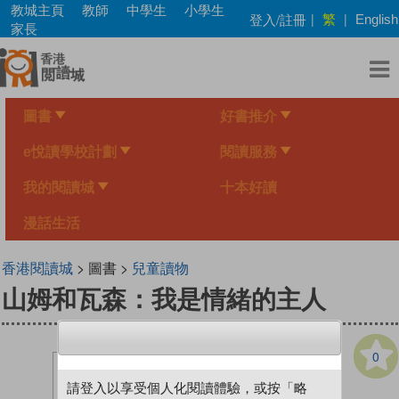
Skip
教城主頁
教師
中學生
小學生
繁
登入/註冊
|
|
English
to
家長
main
content
圖書
好書推介
e悅讀學校計劃
閱讀服務
我的閱讀城
十本好讀
漫話生活
香港閱讀城
> 圖書 >
兒童讀物
山姆和瓦森：我是情緒的主人
0
請登入以享受個人化閱讀體驗，或按「略