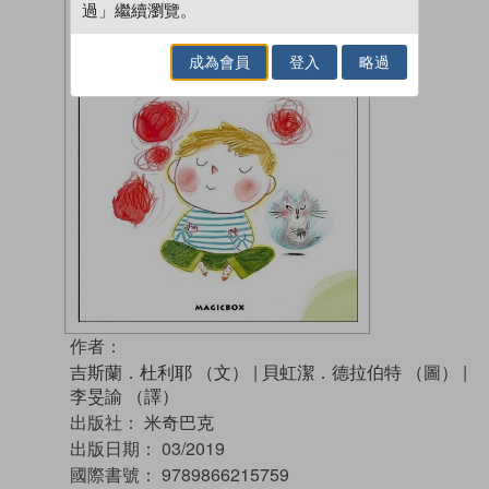
過」繼續瀏覽。
成為會員
登入
略過
作者：
吉斯蘭．杜利耶 （文）
|
貝虹潔．德拉伯特 （圖）
|
李旻諭 （譯）
出版社：
米奇巴克
出版日期：
03/2019
國際書號：
9789866215759