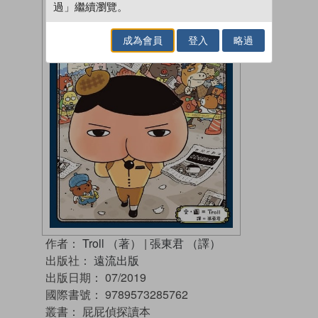
過」繼續瀏覽。
成為會員
登入
略過
作者：
Troll （著）
|
張東君 （譯）
出版社：
遠流出版
出版日期：
07/2019
國際書號：
9789573285762
叢書：
屁屁偵探讀本