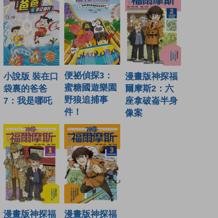
便祕偵探3：
漫畫版神探福
小說版 裝在口
蜜糖國遊樂園
爾摩斯2：六
袋裏的爸爸
野狼追捕事
座拿破崙半身
7：我是哪吒
件！
像案
漫畫版神探福
漫畫版神探福