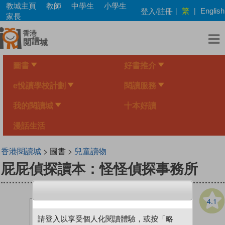
Skip
教城主頁
教師
中學生
小學生
繁
登入/註冊
|
|
English
to
家長
main
content
圖書
好書推介
e悅讀學校計劃
閱讀服務
我的閱讀城
十本好讀
漫話生活
香港閱讀城
> 圖書 >
兒童讀物
屁屁偵探讀本：怪怪偵探事務所
4.1
請登入以享受個人化閱讀體驗，或按「略