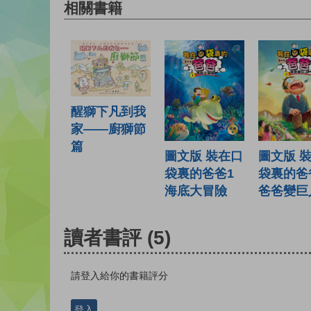
相關書籍
醒獅下凡到我
家——廚獅節
篇
圖文版 裝在口
圖文版 
袋裏的爸爸1
袋裏的爸
海底大冒險
爸爸變巨
讀者書評
(5)
請登入給你的書籍評分
登入