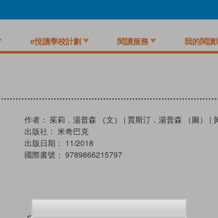
e悅讀學校計劃
閱讀服務
我的閱讀
作者：
茱莉．湯普森 （文）
|
賈斯汀．湯普森 （圖）
|
出版社：
米奇巴克
出版日期：
11/2018
國際書號：
9789866215797
試閲
加入閱讀紀錄