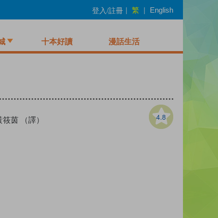
繁
登入/註冊
|
|
English
城
十本好讀
漫話生活
4.8
黃筱茵 （譯）