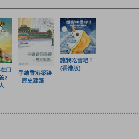
讓我吃雪吧！
(香港版)
裝在口
手繪香港築跡
爸2
- 歷史建築
人