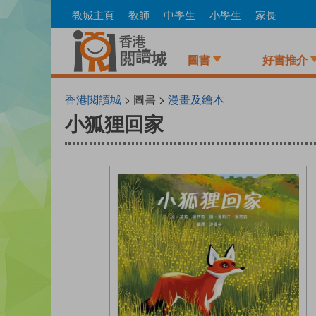
Skip
教城主頁
教師
中學生
小學生
家長
to
main
content
圖書
好書推介
香港閱讀城
> 圖書 >
漫畫及繪本
小狐狸回家