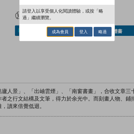
試閲
加入閱讀紀錄
請登入以享受個人化閱讀體驗，或按「略
過」繼續瀏覽。
借閱實體書
加入／閱讀電子書
成為會員
登入
略過
結廬人景」、「出岫雲煙」、「南窗書畫」，合收文章三
作者之行文結構及文筆，得力於余光中。而刻畫人物、鋪
雅，讀來倍覺低迴。