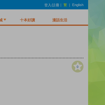
繁
登入/註冊
|
|
English
城
十本好讀
漫話生活
0