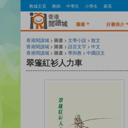
Skip
教城主頁
教師
中學生
小學生
家長
to
main
content
圖書
好書推介
香港閱讀城
> 圖書 >
文學小說
>
散文
香港閱讀城
> 圖書 >
語言文字
>
中文
香港閱讀城
> 圖書 >
學與教
>
中國語文
翠篷紅衫人力車