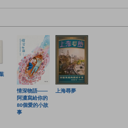
葉
上海尋夢
情深物語——
阿濃寫給你的
80個愛的小故
事