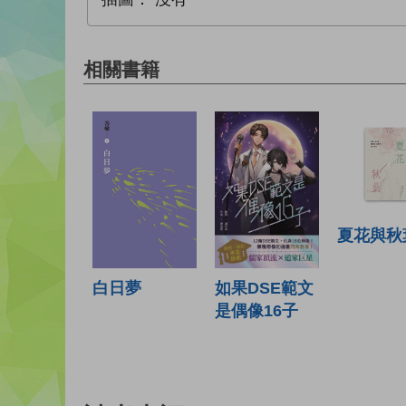
相關書籍
夏花與秋
白日夢
如果DSE範文
是偶像16子