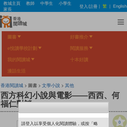
Skip
教城主頁
教師
中學生
小學生
繁
登入/註冊
|
|
English
to
家長
main
content
圖書
好書推介
e悅讀學校計劃
閱讀服務
我的閱讀城
十本好讀
漫話生活
香港閱讀城
> 圖書 >
文學小說
>
其他
西方科幻小說與電影——西西、何
福仁對談
0
請登入以享受個人化閱讀體驗，或按「略