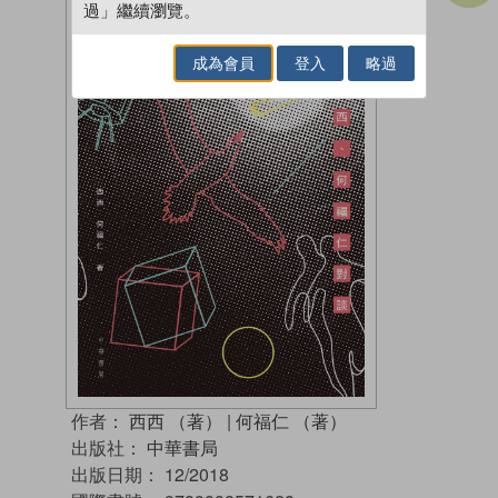
過」繼續瀏覽。
成為會員
登入
略過
作者：
西西 （著）
|
何福仁 （著）
出版社：
中華書局
出版日期：
12/2018