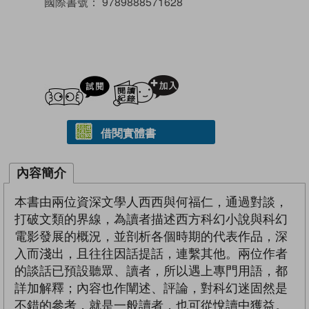
國際書號：
9789888571628
試閲
加入閱讀紀錄
借閱實體書
內容簡介
本書由兩位資深文學人西西與何福仁，通過對談，
打破文類的界線，為讀者描述西方科幻小說與科幻
電影發展的概況，並剖析各個時期的代表作品，深
入而淺出，且往往因話提話，連繫其他。兩位作者
的談話已預設聽眾、讀者，所以遇上專門用語，都
詳加解釋；內容也作闡述、評論，對科幻迷固然是
不錯的參考，就是一般讀者，也可從悅讀中獲益。