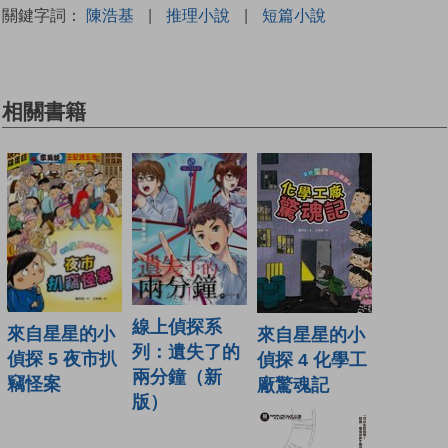
關鍵字詞：
陳浩基
|
推理小說
|
短篇小說
相關書籍
線上偵探系
來自星星的小
來自星星的小
列：遺失了的
偵探 5 夜市扒
偵探 4 化學工
兩分鐘（新
竊怪案
廠驚魂記
版）