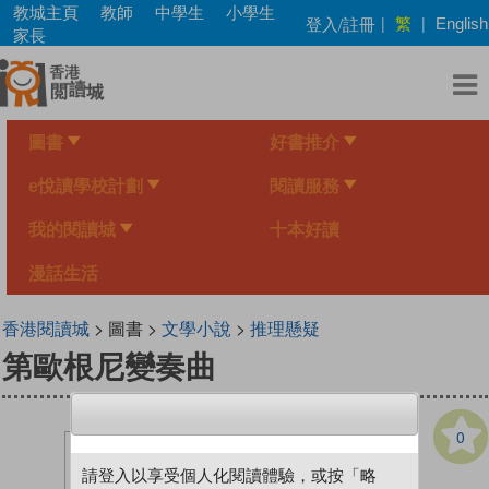
Skip
教城主頁
教師
中學生
小學生
繁
登入/註冊
|
|
English
to
家長
main
content
圖書
好書推介
e悅讀學校計劃
閱讀服務
我的閱讀城
十本好讀
漫話生活
香港閱讀城
> 圖書 >
文學小說
>
推理懸疑
第歐根尼變奏曲
0
請登入以享受個人化閱讀體驗，或按「略