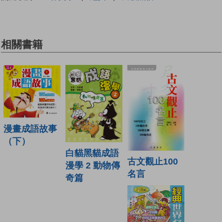
相關書籍
漫畫成語故事
（下）
白貓黑貓成語
古文觀止100
漫學 2 動物傳
名言
奇篇