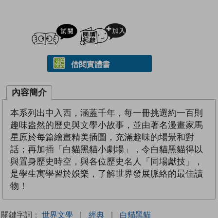
試閲
加入閱讀紀錄
借閱實體書
內容簡介
本系列出中入西，涵蓋千年，每一冊挑選約一百則
趣味盎然的歷史與文學小故事，並由著名漫畫家馬
星原於每篇繪畫精美插圖，充滿趣味的場景和對
話；再加插「白貓黑貓小劇場」，令白貓黑貓得以
與置身歷史時空，與各位歷史名人「同場獻技」，
是學生寓學習於娛樂，了解世界發展脈絡的最佳讀
物！
關鍵字詞：
世界文學
|
經典
|
白貓黑貓