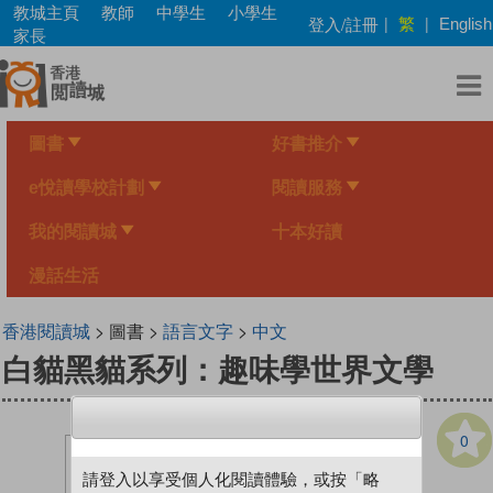
Skip
教城主頁
教師
中學生
小學生
繁
登入/註冊
|
|
English
to
家長
main
content
圖書
好書推介
e悅讀學校計劃
閱讀服務
我的閱讀城
十本好讀
漫話生活
香港閱讀城
> 圖書 >
語言文字
>
中文
白貓黑貓系列：趣味學世界文學
0
請登入以享受個人化閱讀體驗，或按「略