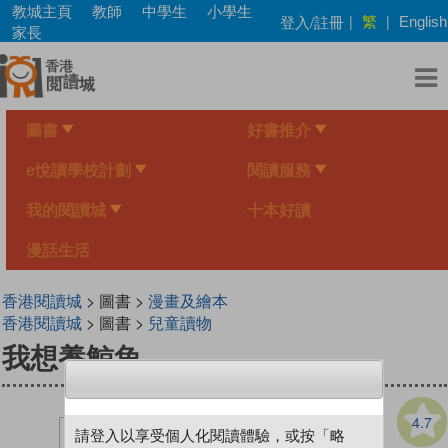
Skip
教城主頁
教師
中學生
小學生
繁
登入/註冊
|
|
English
to
家長
main
content
圖書
好書推介
e悅讀學校計劃
閱讀服務
我的閱讀城
十本好讀
漫話生活
香港閱讀城
> 圖書 >
漫畫及繪本
香港閱讀城
> 圖書 >
兒童讀物
我想養鯨魚
4.7
請登入以享受個人化閱讀體驗，或按「略