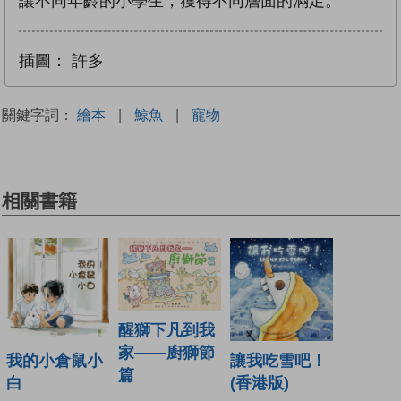
讓不同年齡的小學生，獲得不同層面的滿足。
插圖：
許多
關鍵字詞：
繪本
|
鯨魚
|
寵物
相關書籍
醒獅下凡到我
家——廚獅節
我的小倉鼠小
讓我吃雪吧！
篇
白
(香港版)