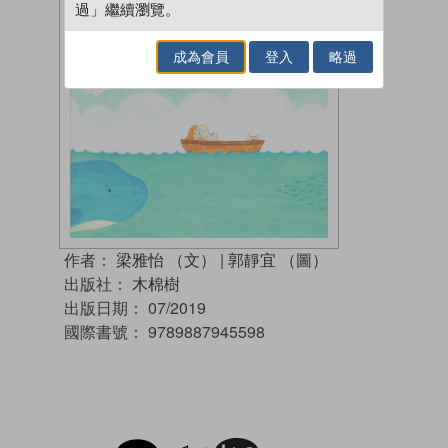
過」繼續瀏覽。
成為會員
登入
略過
作者：
梁雅怡 （文）
|
郭靜宜 （圖）
出版社：
木棉樹
出版日期：
07/2019
國際書號：
9789887945598
試閲
加入閱讀紀錄