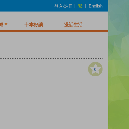
繁
登入/註冊
|
|
English
城
十本好讀
漫話生活
0