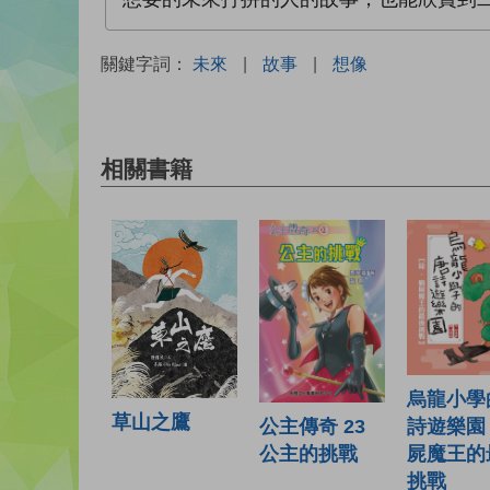
關鍵字詞：
未來
|
故事
|
想像
相關書籍
烏龍小學
草山之鷹
公主傳奇 23
詩遊樂園 
公主的挑戰
屍魔王的
挑戰