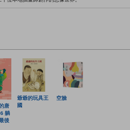
爺爺的玩具王
空臉
國
的唐
6 躺
最後