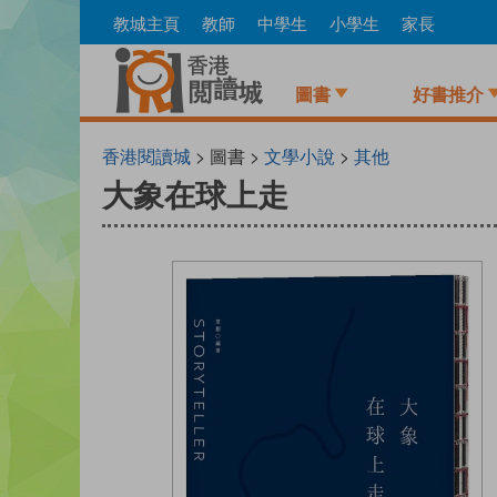
Skip
教城主頁
教師
中學生
小學生
家長
to
main
content
圖書
好書推介
香港閱讀城
> 圖書 >
文學小說
>
其他
大象在球上走