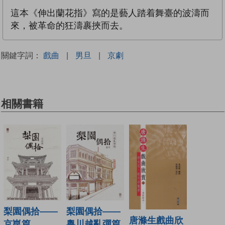
這本《伸出蘭花指》寫的是藝人踏着舞臺的波濤而
來，被革命的狂濤裹挾而去。
關鍵字詞：
戲曲
|
男旦
|
京劇
相關書籍
梨園偶拾——
梨園偶拾——
唐滌生戲曲欣
京崑篇
粵川越亂彈篇