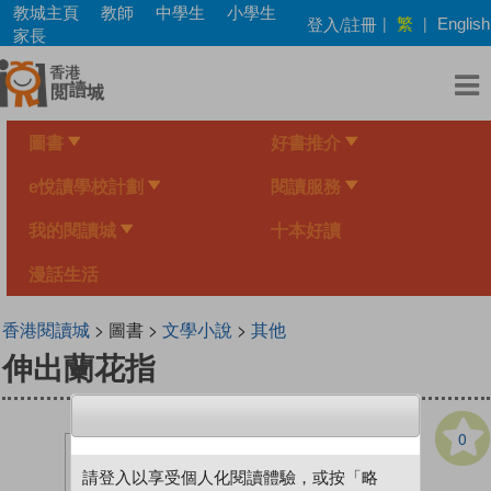
Skip
教城主頁
教師
中學生
小學生
繁
登入/註冊
|
|
English
to
家長
main
content
圖書
好書推介
e悅讀學校計劃
閱讀服務
我的閱讀城
十本好讀
漫話生活
香港閱讀城
> 圖書 >
文學小說
>
其他
伸出蘭花指
0
請登入以享受個人化閱讀體驗，或按「略