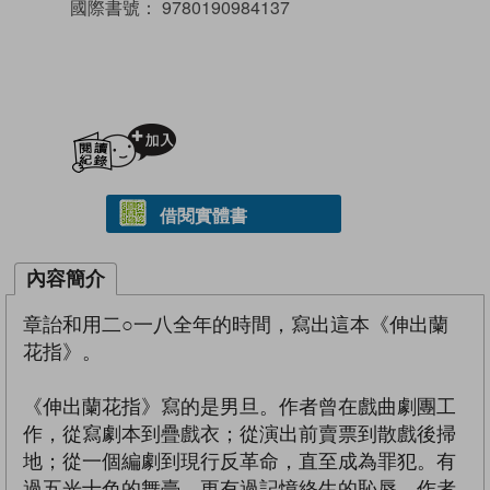
國際書號：
9780190984137
加入閱讀紀錄
借閱實體書
內容簡介
章詒和用二○一八全年的時間，寫出這本《伸出蘭
花指》。
《伸出蘭花指》寫的是男旦。作者曾在戲曲劇團工
作，從寫劇本到疊戲衣；從演出前賣票到散戲後掃
地；從一個編劇到現行反革命，直至成為罪犯。有
過五光十色的舞臺，更有過記憶終生的恥辱。作者