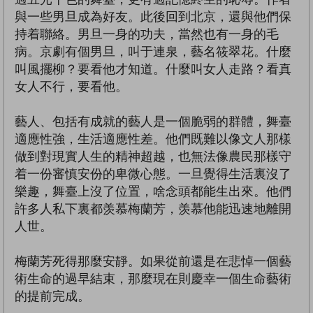
與一些男旦成為好友。此後回到北京，還與他們保
持着聯絡。男旦一身的功夫，當然也有一身的毛
病。京劇有個男旦，叫于連泉，藝名筱翠花。什麼
叫風擺柳？要看他才知道。什麼叫女人走路？看真
女人不行，要看他。
藝人、包括有成就的藝人是一個脆弱的群體，舞臺
適應性強，生活適應性差。他們既難以像文人那樣
做到對現實人生的精神超越，也無法像農民那樣守
着一份審慎安份的卑微心態。一旦覺得生活裏沒了
樂趣，舞臺上沒了位置，啥念頭都能生出來。他們
許多人私下裏都羡慕梅蘭芳，羡慕他能迅速地離開
人世。
梅蘭芳死得那麼安靜。如果從前還是在悲悼一個藝
術生命的過早結束，那麼現在則慶幸一個生命藝術
的提前完成。