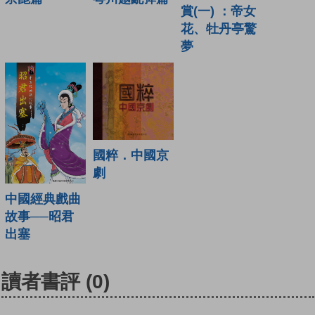
賞(一) ：帝女
花、牡丹亭驚
夢
國粹．中國京
劇
中國經典戲曲
故事──昭君
出塞
讀者書評
(0)