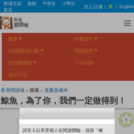
Skip
教城主頁
教師
中學生
小學生
繁
登入/註冊
|
|
English
to
家長
main
content
圖書
好書推介
e悅讀學校計劃
閱讀服務
我的閱讀城
十本好讀
漫話生活
香港閱讀城
> 圖書 >
漫畫及繪本
鯨魚，為了你，我們一定做得到！
5
請登入以享受個人化閱讀體驗，或按「略