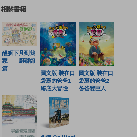
相關書籍
醒獅下凡到我
家——廚獅節
篇
圖文版 裝在口
圖文版 裝在口
袋裏的爸爸1
袋裏的爸爸2
海底大冒險
爸爸變巨人