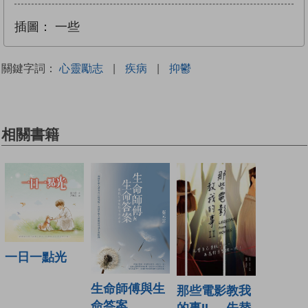
插圖：
一些
關鍵字詞：
心靈勵志
|
疾病
|
抑鬱
相關書籍
一日一點光
生命師傅與生
那些電影教我
命答案