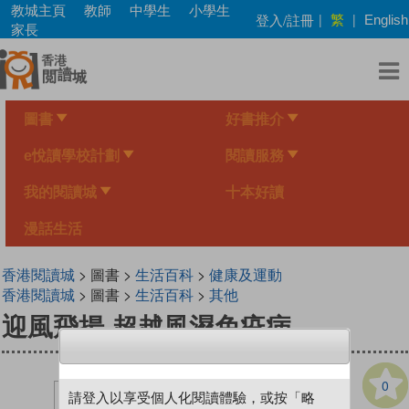
Skip
教城主頁
教師
中學生
小學生
繁
登入/註冊
|
|
English
to
家長
main
content
圖書
好書推介
e悅讀學校計劃
閱讀服務
我的閱讀城
十本好讀
漫話生活
香港閱讀城
> 圖書 >
生活百科
>
健康及運動
香港閱讀城
> 圖書 >
生活百科
>
其他
迎風飛揚-超越風濕免疫病
0
請登入以享受個人化閱讀體驗，或按「略