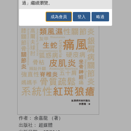
過」繼續瀏覽。
成為會員
登入
略過
作者：
余嘉龍 （著）
出版社：
超媒體