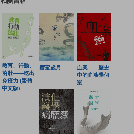
相關書籍
教育、行動、
血案——歷史
蜜蜜歲月
茁壯——吃出
中的血液學個
免疫力 (繁體
案
中文版)