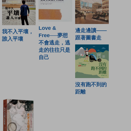
Love &
邊走邊讀——
我不入平壤，
Free──夢想
跟著圖書走
誰入平壤
不會逃走，逃
走的往往只是
自己
沒有跑不到的
距離