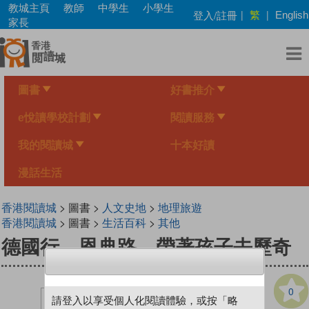
Skip
教城主頁
教師
中學生
小學生
繁
登入/註冊
|
|
English
to
家長
main
content
圖書
好書推介
e悅讀學校計劃
閱讀服務
我的閱讀城
十本好讀
漫話生活
香港閱讀城
> 圖書 >
人文史地
>
地理旅遊
香港閱讀城
> 圖書 >
生活百科
>
其他
德國行．恩典路—帶著孩子去歷奇
0
請登入以享受個人化閱讀體驗，或按「略