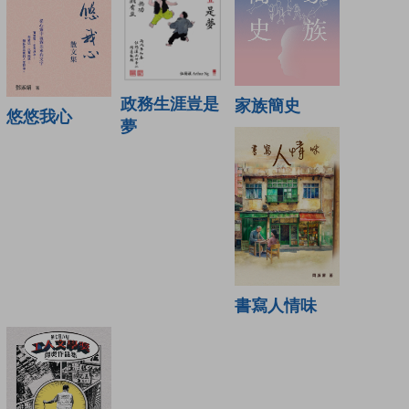
政務生涯豈是
家族簡史
悠悠我心
夢
書寫人情味