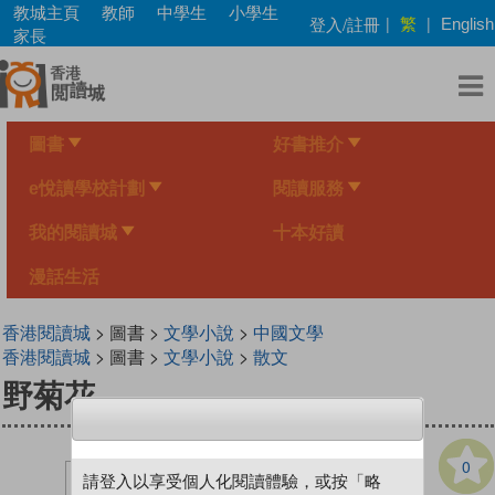
Skip
教城主頁
教師
中學生
小學生
繁
登入/註冊
|
|
English
to
家長
main
content
圖書
好書推介
e悅讀學校計劃
閱讀服務
我的閱讀城
十本好讀
漫話生活
香港閱讀城
> 圖書 >
文學小說
>
中國文學
香港閱讀城
> 圖書 >
文學小說
>
散文
野菊花
0
請登入以享受個人化閱讀體驗，或按「略