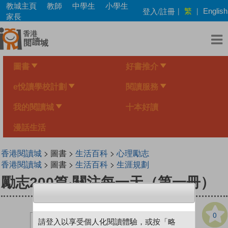
Skip
教城主頁
教師
中學生
小學生
繁
登入/註冊
|
|
English
to
家長
main
content
圖書
好書推介
e悅讀學校計劃
閱讀服務
我的閱讀城
十本好讀
漫話生活
香港閱讀城
> 圖書 >
生活百科
>
心理勵志
香港閱讀城
> 圖書 >
生活百科
>
生涯規劃
勵志200篇‧關注每一天（第一冊）
0
請登入以享受個人化閱讀體驗，或按「略