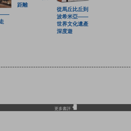
距離
從馬丘比丘到
——
波希米亞——
走
世界文化遺產
深度遊
更多書評