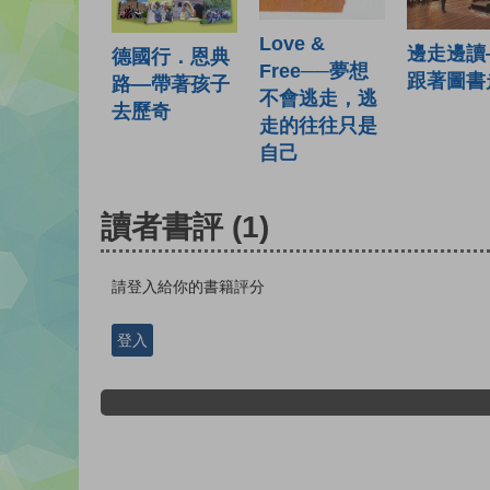
Love &
邊走邊讀
德國行．恩典
Free──夢想
跟著圖書
路—帶著孩子
不會逃走，逃
去歷奇
走的往往只是
自己
讀者書評
(1)
請登入給你的書籍評分
登入