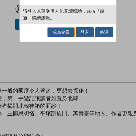
試閲
加入閱讀紀錄
請登入以享受個人化閱讀體驗，或按「略
過」繼續瀏覽。
借閱實體書
成為會員
登入
略過
謎一般的國度令人著迷，更想去探秘！
驗，第一手遊記讓讀者如置身北韓！
讀者揭開北韓神祕的面紗！
場、主體思想塔、平壤凱旋門、萬壽臺等地方。作者更親
。