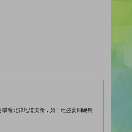
身嚐遍北韓地道美食，如王廷盛宴銅碗餐、