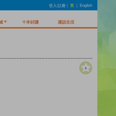
繁
登入/註冊
|
|
English
城
十本好讀
漫話生活
4