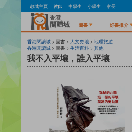
Skip
教城主頁
教師
中學生
小學生
家長
to
main
content
圖書
好書推介
香港閱讀城
> 圖書 >
人文史地
>
地理旅遊
香港閱讀城
> 圖書 >
生活百科
>
其他
我不入平壤，誰入平壤