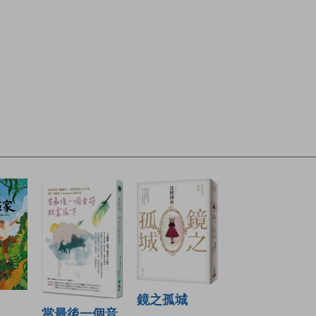
鏡之孤城
當最後一個音