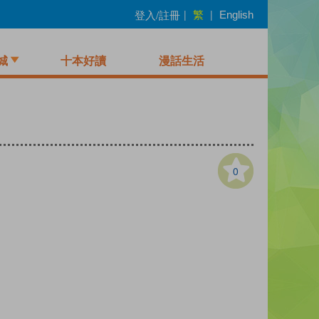
繁
登入/註冊
|
|
English
城
十本好讀
漫話生活
0