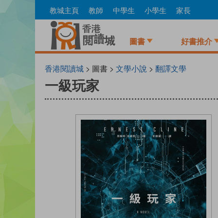
Skip
教城主頁
教師
中學生
小學生
家長
to
main
content
圖書
好書推介
香港閱讀城
> 圖書 >
文學小說
>
翻譯文學
一級玩家