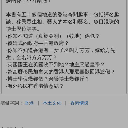
多的你，不容錯過！
本書有五十多個地道的香港奇聞趣事：包括譯名趣
談、移民眾生相、藝人的本名和藝名、魚目混珠的
博士學位等等。
‧你知不知道（真於亞利）（蚊地）係乜？
‧褓姆式的政府—香港政府？
‧你知不知道香港有一女子名叫方芳芳，嫁給方先
生，全名叫方方芳芳？
‧英國國王在英國收不到地？地主惡過皇帝？
‧為甚麼移民加拿大的香港人那麼喜歡回港渡假？
‧博士學位幾錢個？榮譽博士幾錢斤？
‧海外移民有香港情意結？
關鍵字詞：
香港
|
本土文化
|
香港情懷