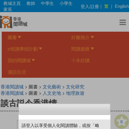
Skip
教城主頁
教師
中學生
小學生
繁
登入/註冊
|
|
English
to
家長
main
content
圖書
好書推介
e悅讀學校計劃
閱讀服務
我的閱讀城
十本好讀
漫話生活
香港閱讀城
> 圖書 >
文化藝術
>
文化研究
香港閱讀城
> 圖書 >
人文史地
>
地理旅遊
談古説今香港情
0
請登入以享受個人化閱讀體驗，或按「略